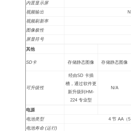
内置显示屏
视频输出
视频刷新率
图像极性
屏显符号
其他
SD卡
存储静态图像
存储静态图像
经由SD 卡插
槽，通过软件更
可升级性
N/A
新升级到HM-
224 专业型
电源
电池类型
4 节 A
电池寿命 (运行)