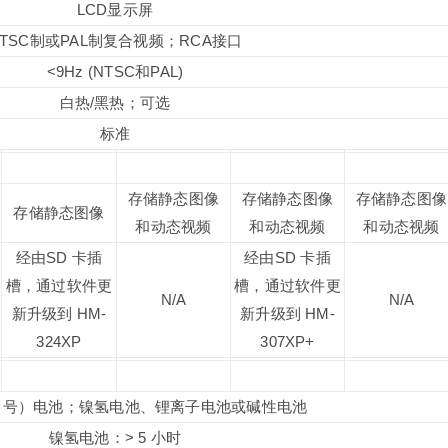
LCD显示屏
NTSC制或PAL制复合视频；RCA接口
<9Hz (NTSC和PAL)
白热/黑热；可选
标准
存储静态图像
存储静态图像
存储静态图像
存储静态图像
和动态视频
和动态视频
和动态视频
经由SD 卡插
经由SD 卡插
槽，通过软件更
槽，通过软件更
N/A
N/A
新升级到 HM-
新升级到 HM-
324XP
307XP+
A（5 号）电池；镍氢电池、锂离子电池或碱性电池
镍氢电池：> 5 小时