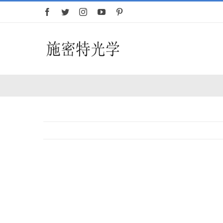
跳
过
内
容
首页
望远镜
查
看
大
图