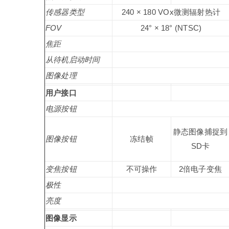
传感器类型
240 × 180 VOx微测辐射热计
FOV
24° × 18° (NTSC)
焦距
从待机启动时间
图像处理
用户接口
电源按钮
静态图像捕捉到
图像按钮
冻结帧
SD卡
变焦按钮
不可操作
2倍电子变焦
极性
亮度
图像显示