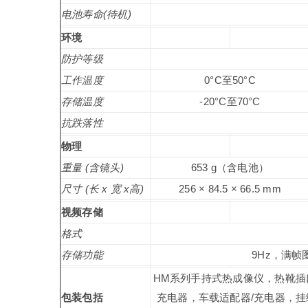
电池寿命(待机)
环境
防护等级
工作温度
0°C至50°C
存储温度
-20°C至70°C
抗跌落性
物理
重量 (含镜头)
653 g（含电池）
尺寸 (长 x 宽 x高)
256 × 84.5 × 66.5 mm
视频存储
格式
存储功能
9Hz，满帧
HM系列手持式热成像仪，热靴插
包装包括
充电器，车载适配器/充电器，挂绳