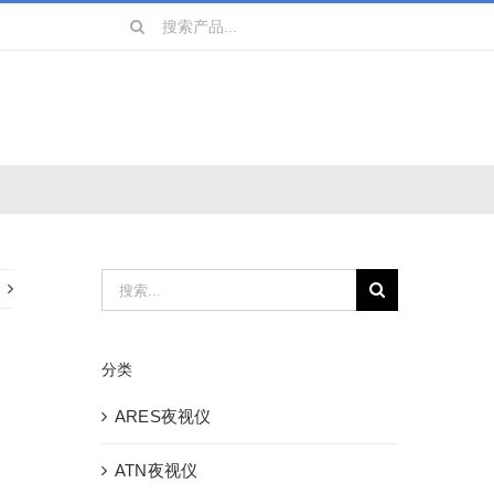
搜
索：
镜
战术装备
搜
索：
分类
ARES夜视仪
ATN夜视仪