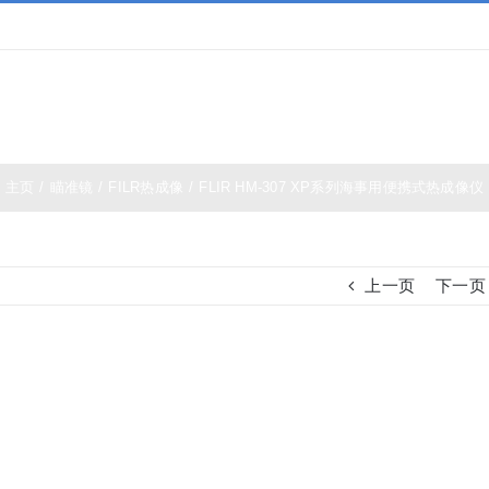
夜视仪
白光瞄准镜
热成像
测距仪
夜视瞄准
主页
/
瞄准镜
/
FILR热成像
/
FLIR HM-307 XP系列海事用便携式热成像仪
上一页
下一页