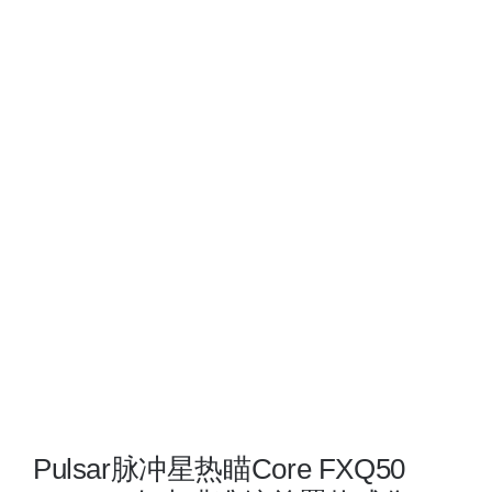
查
看
大
图
Pulsar脉冲星热瞄Core FXQ50