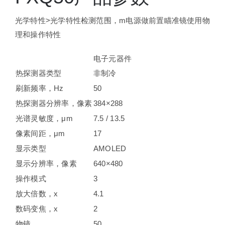
光学特性>光学特性检测范围，m电源做前置瞄准镜使用物
理和操作特性
电子元器件
热探测器类型
非制冷
刷新频率，Hz
50
热探测器分辨率，像素
384×288
光谱灵敏度，μm
7.5 / 13.5
像素间距，μm
17
显示类型
AMOLED
显示分辨率，像素
640×480
操作模式
3
放大倍数，х
4.1
数码变焦，x
2
物镜
50