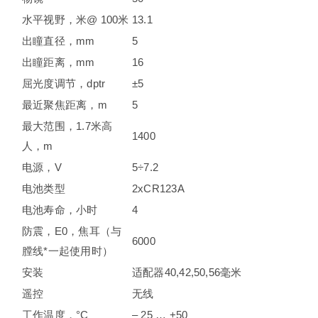
水平视野，米@ 100米
13.1
出瞳直径，mm
5
出瞳距离，mm
16
屈光度调节，dptr
±5
最近聚焦距离，m
5
最大范围，1.7米高
1400
人，m
电源，V
5÷7.2
电池类型
2xCR123A
电池寿命，小时
4
防震，E0，焦耳（与
6000
膛线*一起使用时）
安装
适配器40,42,50,56毫米
遥控
无线
工作温度，°С
– 25 … +50