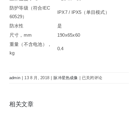
防护等级（符合IEC
IPX7 / IPX5（单目模式）
60529）
防水性
是
尺寸，mm
190x65x60
重量（不含电池），
0.4
kg
Pulsar
admin
|
13 8 月, 2018
|
脉冲星热成像
|
已关闭评论
脉
冲
星
相关文章
热
瞄
Core
FXQ50
#76459