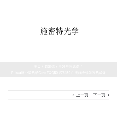
跳
首页
过
望远镜
内
夜视仪
容
白光瞄准镜
热成像
测距仪
夜视瞄准镜
战术装备
主页
/
瞄准镜
/
脉冲星热成像
/
Pulsar脉冲星热瞄Core FXQ50 #76459 白光瞄准镜前置热成像
上一页
下一页