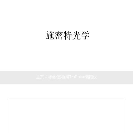
跳
首页
过
望远镜
内
夜视仪
容
白光瞄准镜
热成像
测距仪
夜视瞄准镜
战术装备
主页
/
标签:
图柏斯TruPulse测距仪