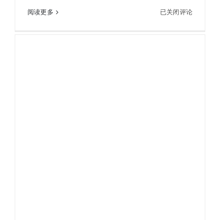
图
阅读更多
已关闭评论
图柏斯TruPulse200L激光测距仪
柏
斯
TruPulse200L
激
光
测
距
仪