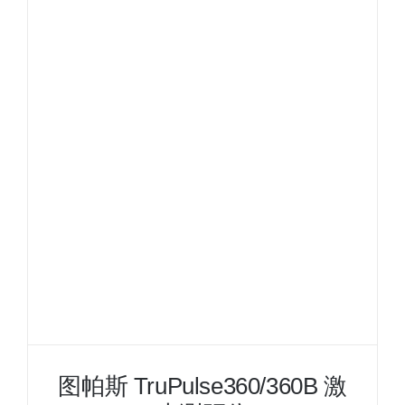
TruPulse200X
激
光
测
距
仪
图帕斯 TruPulse360/360B 激