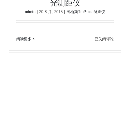
光测距仪
admin
|
20 8 月, 2015
|
图柏斯TruPulse测距仪
图
阅读更多
已关闭评论
图帕斯 TruPulse360/360B 激光测距仪
帕
斯
TruPulse360/360B
激
光
测
距
仪