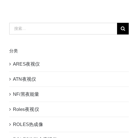
稳
像
仪
S1240
搜
12×40
索：
机
械
分类
陀
螺
ARES夜视仪
稳
像
ATN夜视仪
防
抖
NF/黑夜能量
望
远
Roles夜视仪
镜
ROLES热成像