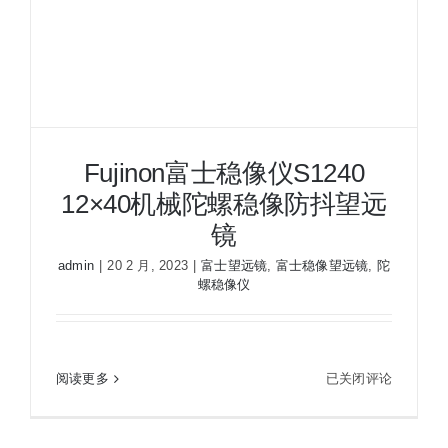
夜视瞄准镜
战术装备
Fujinon富士稳像仪S1240
12×40机械陀螺稳像防抖望远
镜
admin
|
20 2 月, 2023
|
富士望远镜
,
富士稳像望远镜
,
陀
螺稳像仪
Fujinon富士稳像仪S1240 12×40机械陀螺稳像防抖
望远镜
Fujinon
阅读更多
已关闭评论
富
士