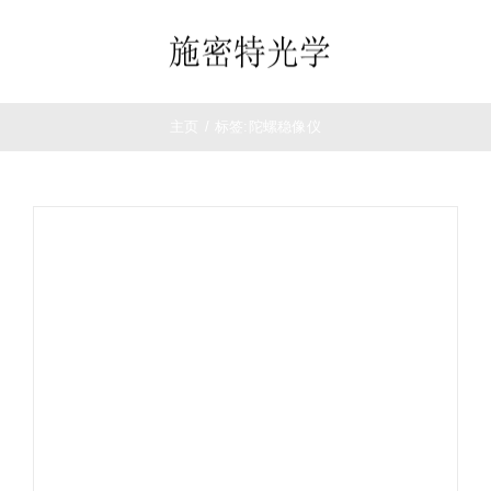
跳
过
Toggle
内
Navigation
容
首页
主页
/
标签:
陀螺稳像仪
望远镜
夜视仪
白光瞄准镜
热成像
测距仪