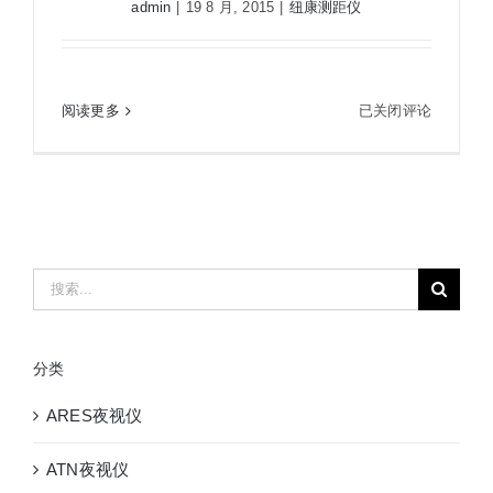
admin
|
19 8 月, 2015
|
纽康测距仪
纽
阅读更多
已关闭评论
纽康LRM 1500SPD激光测距仪/测速仪
康
LRM
1500SPD
激
光
测
搜
距
索：
仪/
测
分类
速
仪
ARES夜视仪
ATN夜视仪