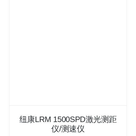
望
远
镜
式
激
光
测
距
仪
纽康LRM 1500SPD激光测距
仪/测速仪