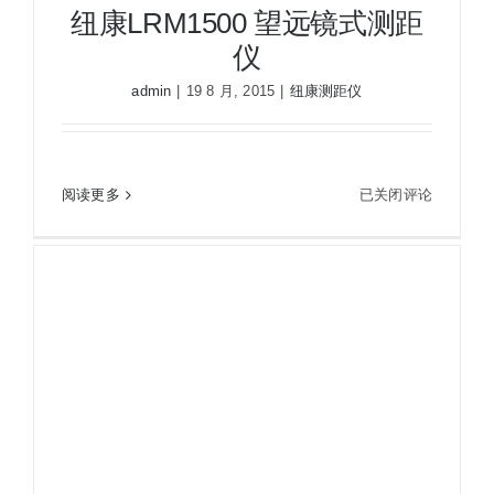
纽康LRM1500 望远镜式测距
仪
admin
|
19 8 月, 2015
|
纽康测距仪
纽
阅读更多
已关闭评论
纽康LRM1500 望远镜式测距仪
康
LRM1500
望
远
镜
式
测
距
仪