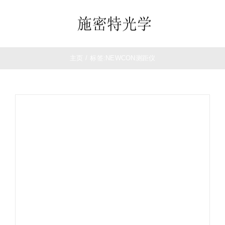
跳
过
Toggle
内
Navigation
容
首页
主页
/
标签:
NEWCON测距仪
望远镜
夜视仪
白光瞄准镜
热成像
测距仪