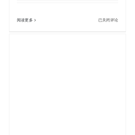
纽
阅读更多
已关闭评论
纽康-NEWCON LRB4000CI 望远镜式激光测距仪
康-
NEWCON
LRB4000CI
望
远
镜
式
激
光
测
距
仪