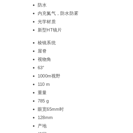
防水
内充氮气，防水防雾
光学材质
新型HT镜片
棱镜系统
屋脊
视物角
63°
1000m视野
110 m
重量
785 g
眼宽65mm时
128mm
产地