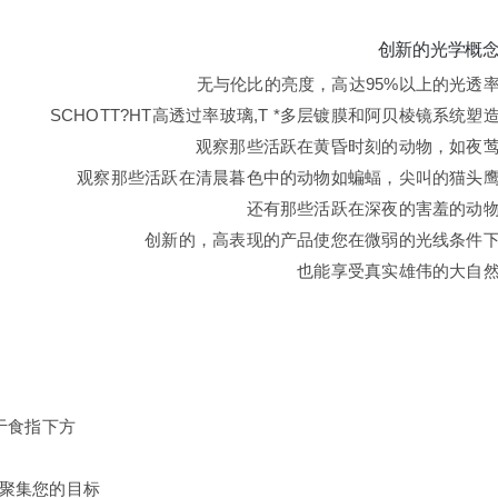
创新的光学概
无与伦比的亮度，高达95%以上的光透
SCHOTT?HT高透过率玻璃,T *多层镀膜和阿贝棱镜系统塑
观察那些活跃在黄昏时刻的动物，如夜
观察那些活跃在清晨暮色中的动物如蝙蝠，尖叫的猫头
还有那些活跃在深夜的害羞的动
创新的，高表现的产品使您在微弱的光线条件
也能享受真实雄伟的大自
于食指下方
聚集您的目标