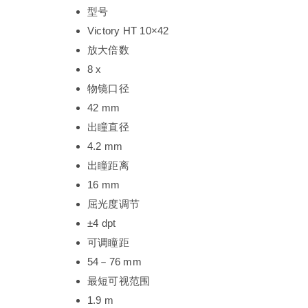
型号
Victory HT 10×42
放大倍数
8 x
物镜口径
42 mm
出瞳直径
4.2 mm
出瞳距离
16 mm
屈光度调节
±4 dpt
可调瞳距
54－76 mm
最短可视范围
1.9 m