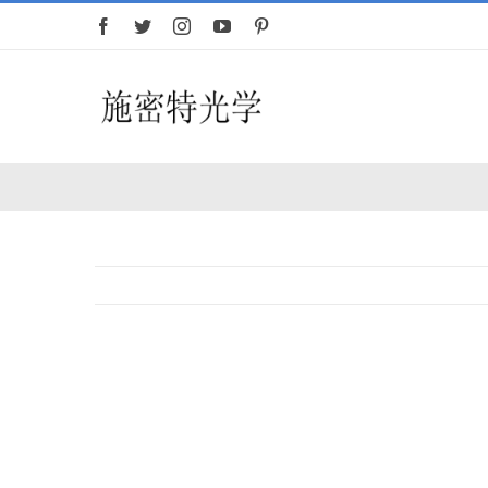
跳
过
内
容
Toggle
Navigation
首页
望远镜
夜视仪
查
白光瞄准镜
看
大
热成像
图