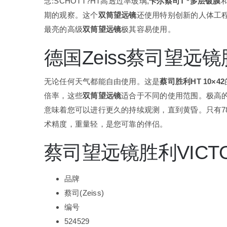
念:SCHOTT?HT高透过率玻璃,
卡尔蔡司T *多层镀膜
期的观察。这个
双筒望远镜
还使用特别创新的人体工
最亮的高级
双筒望远镜
极其容易使用。
德国Zeiss蔡司望远镜胜利
无论任何天气都能自由使用。这是
蔡司胜利HT 10×42
倍率，这些
双筒望远镜
适合于不同的使用范围。极高
意味着您可以进行更久的持续观测，直到黄昏。只有7
术精度，重量轻，是您可靠的伴侣。
蔡司望远镜胜利VICTOR
品牌
蔡司(Zeiss)
编号
524529