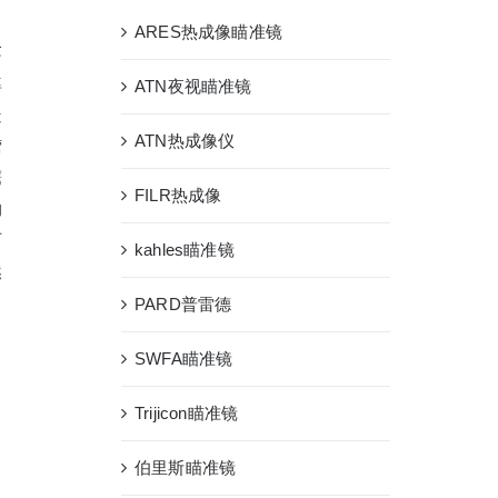
ARES热成像瞄准镜
念
率
ATN夜视瞄准镜
造
ATN热成像仪
莺
鹰
FILR热成像
物
下
kahles瞄准镜
然
PARD普雷德
SWFA瞄准镜
Trijicon瞄准镜
伯里斯瞄准镜