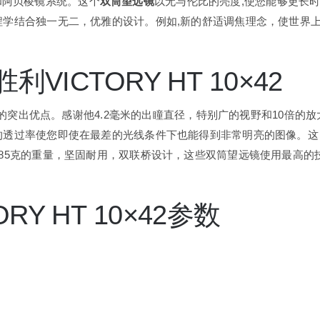
和阿贝棱镜系统。这个
双筒望远镜
以无与伦比的亮度,使您能够更长
程学结合独一无二，优雅的设计。例如,新的舒适调焦理念，使世界
VICTORY HT 10×42
的突出优点。感谢他4.2毫米的出瞳直径，特别广的视野和10倍的放
的透过率使您即使在最差的光线条件下也能得到非常明亮的图像。这
85克的重量，坚固耐用，双联桥设计，这些双筒望远镜使用最高的
Y HT 10×42参数