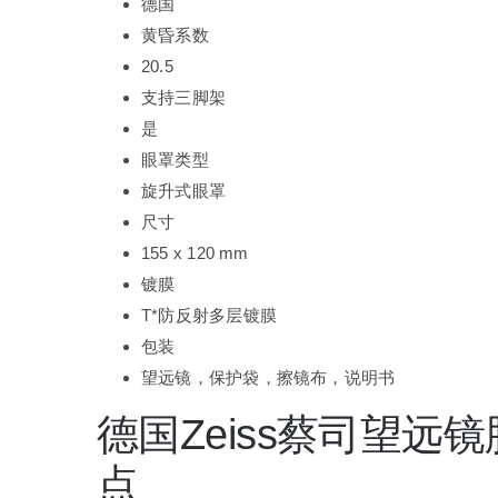
德国
黄昏系数
20.5
支持三脚架
是
眼罩类型
旋升式眼罩
尺寸
155 x 120 mm
镀膜
T*防反射多层镀膜
包装
望远镜，保护袋，擦镜布，说明书
德国Zeiss蔡司望远镜胜利
点