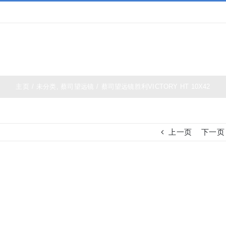
主页
/
未分类
,
蔡司望远镜
/
蔡司望远镜胜利VICTORY HT 10X42
上一页
下一页