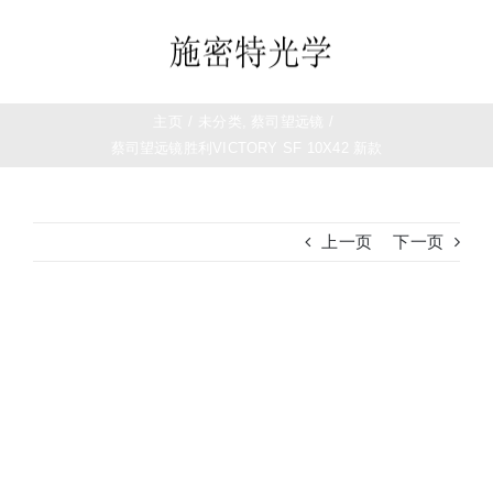
跳
过
Toggle
内
Navigation
容
首页
主页
/
未分类
,
蔡司望远镜
/
蔡司望远镜胜利VICTORY SF 10X42 新款
望远镜
上一页
下一页
夜视仪
白光瞄准镜
查
看
大
热成像
图
测距仪