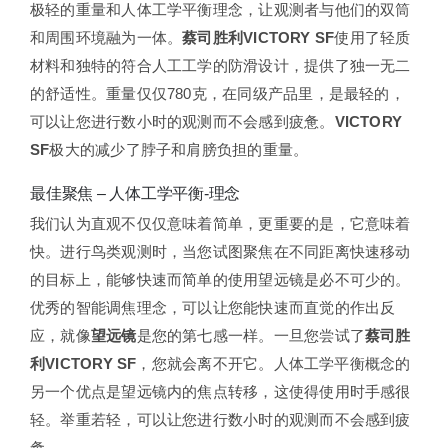
极轻的重量和人体工学平衡理念，让观测者与他们的双筒
和周围环境融为一体。
蔡司胜利VICTORY SF
使用了轻质
材料和独特的符合人工工学的防滑设计，提供了独一无二
的舒适性。重量仅仅780克，在同级产品里，是最轻的，
可以让您进行数小时的观测而不会感到疲惫。
VICTORY
SF
极大的减少了脖子和肩膀负担的重量。
最佳聚焦 – 人体工学平衡-理念
我们认为直观不仅仅意味着简单，更重要的是，它意味着
快。进行鸟类观测时，当您试图聚焦在不同距离快速移动
的目标上，能够快速而简单的使用望远镜是必不可少的。
优秀的智能调焦理念，可以让您能快速而直觉的作出反
应，就像
望远镜
是您的第七感一样。一旦您尝试了
蔡司胜
利VICTORY SF
，您就会离不开它。人体工学平衡概念的
另一个优点是望远镜内的焦点转移，这使得使用时手感很
轻。举重若轻，可以让您进行数小时的观测而不会感到疲
惫。