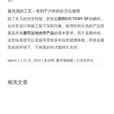
最优质的工艺 – 有利于户外的全方位使用
除了非凡的光学性能，您拿起
胜利VICTORY SF
的瞬间，
会对其设计和做工留下深刻印象。耐用性和出色的产品质
量是所有
蔡司运动光学产品
的基本要求，而不是额外的。
这意味着您可以直接享受很多年自然观测体验，即使在最
恶劣的环境下。只有最好的才能持久生存。
蔡
admin
|
1 12 月, 2014
|
未分类
,
蔡司望远镜
|
已关闭评论
司
望
远
相关文章
镜
胜
利
VICTORY
SF