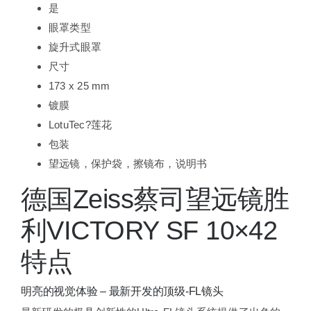
是
眼罩类型
旋升式眼罩
尺寸
173 x 25 mm
镀膜
LotuTec?莲花
包装
望远镜，保护袋，擦镜布，说明书
德国Zeiss蔡司望远镜胜
利VICTORY SF 10×42
特点
明亮的视觉体验 – 最新开发的顶级-FL镜头