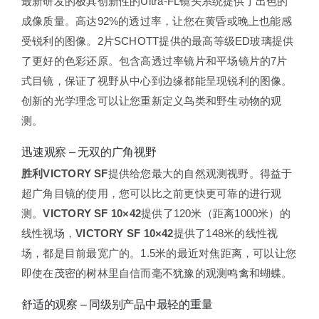
最新研发的极具创新性的Ultra-FL镜头系统提供了出色的
成像质量。高达92%的透过率，让您在黄昏或晚上也能感
受锐利的图像。2片SCHOTT提供的最高等级ED玻璃提供
了更好的色彩还原。包含高透过率镜片和平场镜片的7片
式目镜，保证了视野从中心到边缘都能呈现锐利的图像。
创新的光学理念可以让您重新定义鸟类和野生动物的观
测。
迅速观察 – 无双的广角视野
胜利VICTORY SF
提供给您最大的自然观测视野。得益于
超广角目镜的使用，您可以比之前更快更可靠的进行观
测。
VICTORY SF 10×42
提供了120米（距离1000米）的
线性视场，
VICTORY SF 10×42
提供了148米的线性视
场，都是目前最宽广的。1.5米的最近对焦距离，可以让您
即使在茂密的树林里自信而毫不犹豫的观测鸣禽和蝴蝶。
舒适的观察 – 同级别产品中最轻的重量