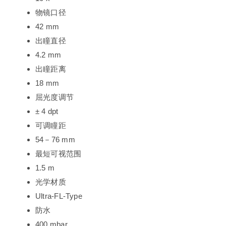
物镜口径
42 mm
出瞳直径
4.2 mm
出瞳距离
18 mm
屈光度调节
± 4 dpt
可调瞳距
54－76 mm
最短可视范围
1.5 m
光学材质
Ultra-FL-Type
防水
400 mbar